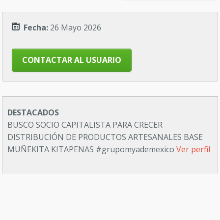
Fecha:
26 Mayo 2026
CONTACTAR AL USUARIO
DESTACADOS
BUSCO SOCIO CAPITALISTA PARA CRECER
DISTRIBUCIÓN DE PRODUCTOS ARTESANALES BASE
MUÑEKITA KITAPENAS #grupomyademexico
Ver perfil
FRANQUICIA DIGITAL / E-COMMERCE EN MAS DE 100
PAÍSES / VIAJES TRADING BIENESTAR TECNOLOGÍA
IDIOMAS WEB SITE-MARKETING
Ver perfil
ECORP: Agencia de Esports ubicada en Alicante
Buscamos socios inversores
Ver perfil