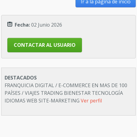
Ir a la página de inicio
Fecha:
02 Junio 2026
CONTACTAR AL USUARIO
DESTACADOS
FRANQUICIA DIGITAL / E-COMMERCE EN MAS DE 100
PAÍSES / VIAJES TRADING BIENESTAR TECNOLOGÍA
IDIOMAS WEB SITE-MARKETING
Ver perfil
Empresa agroindustrial Costa Rica busca Socio
Financiero- Inversión $1,000,000 , visite mi perfil para
detalles.
Ver perfil
BUSCO SOCIO CAPITALISTA PARA CRECER