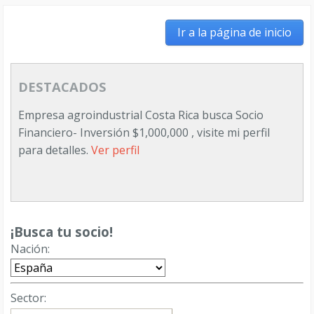
Ir a la página de inicio
DESTACADOS
Empresa agroindustrial Costa Rica busca Socio
Financiero- Inversión $1,000,000 , visite mi perfil
para detalles.
Ver perfil
FRANQUICIA DIGITAL / E-COMMERCE EN MAS DE
100 PAÍSES / VIAJES TRADING BIENESTAR
TECNOLOGÍA IDIOMAS WEB SITE-MARKETING
Ver
¡Busca tu socio!
perfil
Nación:
ECORP: Agencia de Esports ubicada en Alicante
Buscamos socios inversores
Ver perfil
Sector: