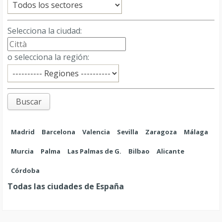
BUSCO SOCIO CAPITALISTA PARA CRECER
DISTRIBUCIÓN DE PRODUCTOS ARTESANALES
Selecciona la ciudad:
BASE MUÑEKITA KITAPENAS #grupomyademexico
Ver perfil
o selecciona la región:
¿Quieres que tu anuncio aparezca en este espacio?
Suscríbete a la fórmula
Premium Investor
.
Madrid
Barcelona
Valencia
Sevilla
Zaragoza
Málaga
Murcia
Palma
Las Palmas de G.
Bilbao
Alicante
Empresa de videojuegos para todas las plataformas.
Ver perfil
Córdoba
Todas las ciudades de España