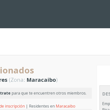
cionados
res
(Zona:
Maracaibo
)
trate
para que te encuentren otros miembros.
DE
Empr
de inscripción
| Residentes en
Maracaibo
Rica