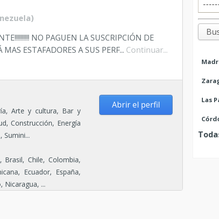
COM
PAÍ
nezuela)
BIE
IDI
!!!!!!!!!! NO PAGUEN LA SUSCRIPCIÓN DE
Ver 
 MAS ESTAFADORES A SUS PERF...
Continuar...
¿Qui
Madr
apar
Zara
Susc
Inv
Las P
Abrir el perfil
ía, Arte y cultura, Bar y
Córd
ud, Construcción, Energía
Todas
Sumini...
, Brasil, Chile, Colombia,
icana, Ecuador, España,
Nicaragua, ...
ECOR