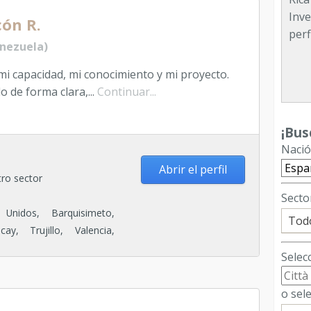
Inve
ón R.
perf
nezuela)
i capacidad, mi conocimiento y mi proyecto.
BUS
 de forma clara,...
Continuar...
CRE
PRO
¡Bus
MUÑ
Nació
#gr
Abrir el perfil
tro sector
Emp
Secto
toda
Unidos, Barquisimeto,
y, Trujillo, Valencia,
Selecc
o sele
FRA