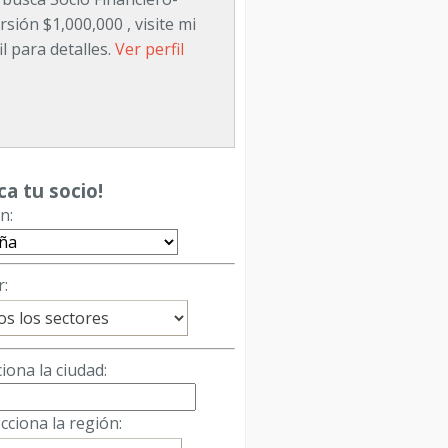
rsión $1,000,000 , visite mi
il para detalles.
Ver perfil
CO SOCIO CAPITALISTA PARA
CER DISTRIBUCIÓN DE
DUCTOS ARTESANALES BASE
ca tu socio!
EKITA KITAPENAS
n:
upomyademexico
Ver perfil
resa de videojuegos para
r:
s las plataformas.
Ver perfil
iona la ciudad:
cciona la región:
NQUICIA DIGITAL / E-