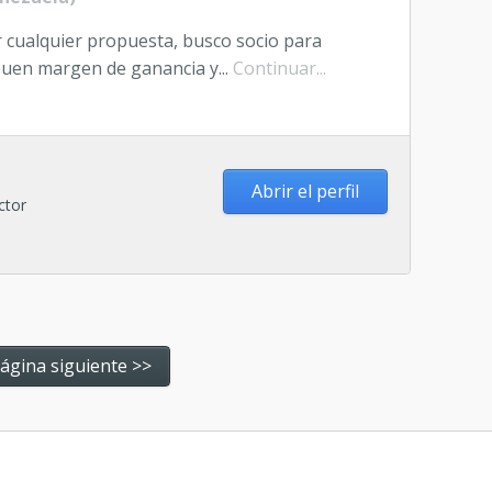
 cualquier propuesta, busco socio para
buen margen de ganancia y...
Continuar...
Abrir el perfil
ctor
ágina siguiente >>