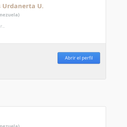
 Urdanerta U.
nezuela)
...
Abrir el perfil
nezuela)