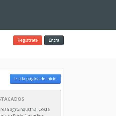
Regístrate
Entra
Ir a la página de inicio
STACADOS
esa agroindustrial Costa
 busca Socio Financiero-